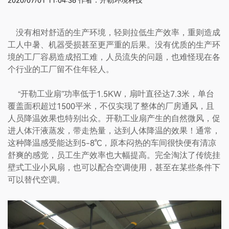
2020/07/01 11:04:36
作者：开勒环境科技
没有相对舒适的生产环境，轻则拉低生产效率，重则造成
工人中暑、机器受损甚至更严重的后果。没有优质的生产环
境的工厂容易造成招工难，人员流失的问题，也难怪现在各
个行业的工厂留不住年轻人。
“开勒工业扇”功率低于1.5KW，扇叶直径达7.3米，单台
覆盖面积超过1500平米，不仅实现了整体的厂房通风，且
人员降温效果也特别出众。开勒工业扇产生的自然微风，促
进人体汗液蒸发，带走热量，达到人体降温的效果！通常，
这种降温感受能达到5-8℃，原本闷热的车间很快便有清凉
专业工程师为您免费设计风扇布局结
舒爽的感觉，员工生产效率也大幅提高。完全淘汰了传统挂
构图
壁式工业小风扇，也可以配合空调使用，甚至在某些条件下
可以替代空调。
姓名
联系方式