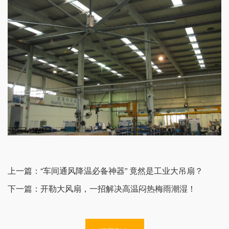
建筑面积
㎡
建筑高度
m
房梁结构
请选择
上传现场环境照片
上传使用环境照片，房梁结构照片，用于工程师评估
上一篇：“车间通风降温必备神器” 竟然是工业大吊扇？
下一篇：开勒大风扇，一招解决高温闷热梅雨潮湿！
提交