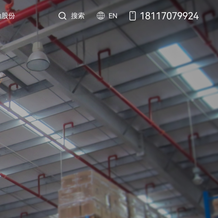
18117079924
搜索
EN
勒股份