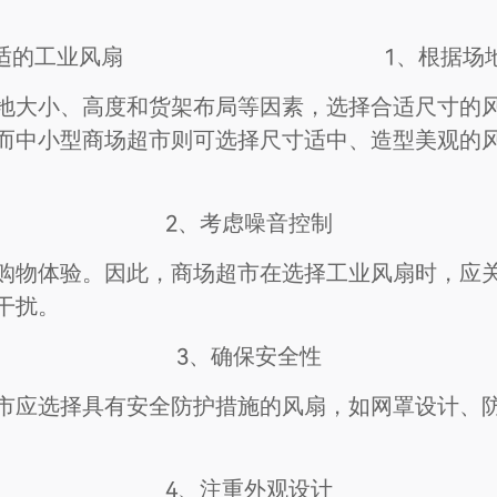
专业工程师为您免费设计风扇布局结构图
适的工业风扇
1、根据场
联系方式
地大小、高度和货架布局等因素，选择合适尺寸的
而中小型商场超市则可选择尺寸适中、造型美观的
积
建筑高度
㎡
2、考虑噪音控制
构
请选择
购物体验。因此，商场超市在选择工业风扇时，应
干扰。
环境照片
照片，房梁结构照片，用于工程师评估
3、确保安全性
市应选择具有安全防护措施的风扇，如网罩设计、
4、注重外观设计